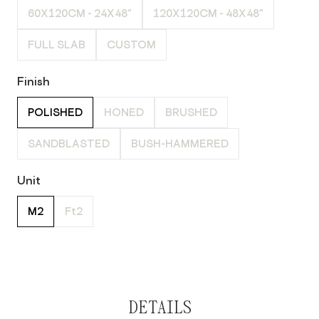
60X120CM - 24X48"
120X120CM - 48X48"
FULL SLAB
CUSTOM
Finish
POLISHED
HONED
BRUSHED
SANDBLASTED
BUSH-HAMMERED
Unit
M2
Ft2
DETAILS