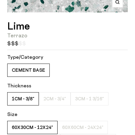
Zoom
Lime
Terrazo
$$$$$
Type/Category
CEMENT BASE
Thickness
1CM - 3/8"
2CM - 3/4"
3CM - 1 3/16"
Size
60X30CM - 12X24"
60X60CM - 24X24"