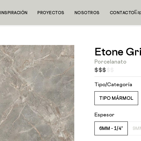
Id
INSPIRACIÓN
PROYECTOS
NOSOTROS
CONTACTO
Es
Etone Gr
Porcelanato
$$$$$
Tipo/Categoría
TIPO MÁRMOL
Espesor
6MM - 1/4"
9MM