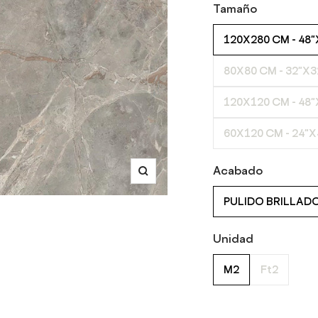
Tamaño
120X280 CM - 48"
80X80 CM - 32"X3
120X120 CM - 48"
60X120 CM - 24"X
Acabado
Zoom
PULIDO BRILLAD
Unidad
M2
Ft2