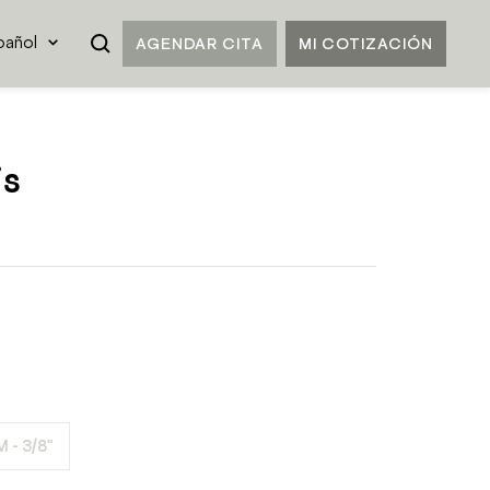
ioma
AGENDAR CITA
MI COTIZACIÓN
pañol
is
 - 3/8"