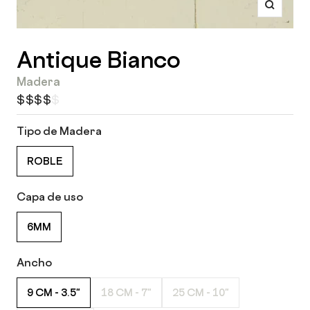
Zoom
Antique Bianco
Madera
$$$$$
Tipo de Madera
ROBLE
Capa de uso
6MM
Ancho
9 CM - 3.5"
18 CM - 7"
25 CM - 10"