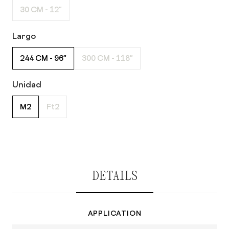
30 CM - 12"
Largo
244 CM - 96"
300 CM - 118"
Unidad
M2
Ft2
DETAILS
APPLICATION